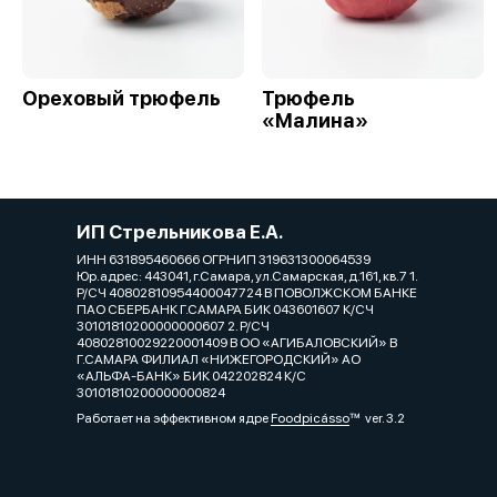
Ореховый трюфель
Трюфель
«Малина»
ИП Стрельникова Е.А.
ИНН 631895460666 ОГРНИП 319631300064539
Юр.адрес: 443041, г.Самара, ул.Самарская, д.161, кв.7 1.
Р/СЧ 40802810954400047724 В ПОВОЛЖСКОМ БАНКЕ
ПАО СБЕРБАНК Г.САМАРА БИК 043601607 К/СЧ
30101810200000000607 2. Р/СЧ
40802810029220001409 В ОО «АГИБАЛОВСКИЙ» В
Г.САМАРА ФИЛИАЛ «НИЖЕГОРОДСКИЙ» АО
«АЛЬФА-БАНК» БИК 042202824 К/С
30101810200000000824
Работает на эффективном ядре
Foodpicásso
ver. 3.2