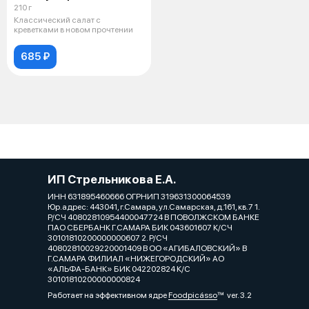
210 г
Классический салат с
креветками в новом прочтении
685 ₽
ИП Стрельникова Е.А.
ИНН 631895460666 ОГРНИП 319631300064539
Юр.адрес: 443041, г.Самара, ул.Самарская, д.161, кв.7 1.
Р/СЧ 40802810954400047724 В ПОВОЛЖСКОМ БАНКЕ
ПАО СБЕРБАНК Г.САМАРА БИК 043601607 К/СЧ
30101810200000000607 2. Р/СЧ
40802810029220001409 В ОО «АГИБАЛОВСКИЙ» В
Г.САМАРА ФИЛИАЛ «НИЖЕГОРОДСКИЙ» АО
«АЛЬФА-БАНК» БИК 042202824 К/С
30101810200000000824
Работает на эффективном ядре
Foodpicásso
ver. 3.2