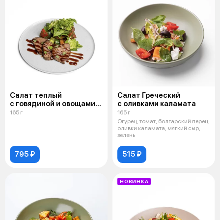
Салат теплый
Салат Греческий
с говядиной и овощами
с оливками каламата
гриль под ореховым
165 г
165 г
соусом
Огурец, томат, болгарский перец,
оливки каламата, мягкий сыр,
зелень
795 ₽
515 ₽
НОВИНКА