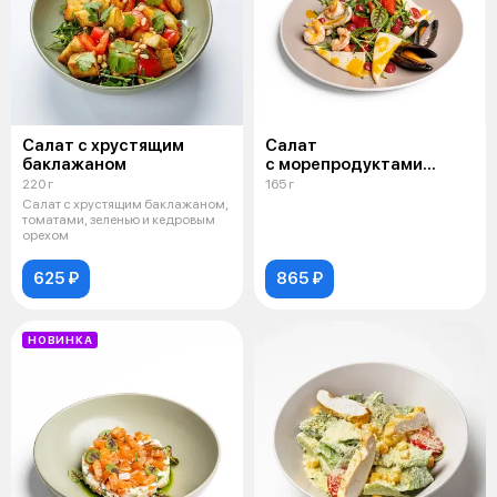
Салат с хрустящим
Салат
баклажаном
с морепродуктами
и гелем из малины
220 г
165 г
Салат с хрустящим баклажаном,
томатами, зеленью и кедровым
орехом
625 ₽
865 ₽
НОВИНКА