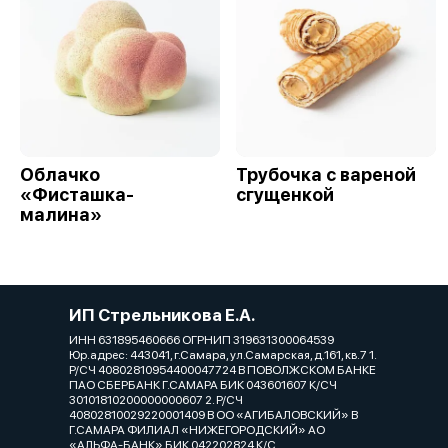
Облачко
Трубочка с вареной
«Фисташка-
сгущенкой
малина»
ИП Стрельникова Е.А.
ИНН 631895460666 ОГРНИП 319631300064539
Юр.адрес: 443041, г.Самара, ул.Самарская, д.161, кв.7 1.
Р/СЧ 40802810954400047724 В ПОВОЛЖСКОМ БАНКЕ
ПАО СБЕРБАНК Г.САМАРА БИК 043601607 К/СЧ
30101810200000000607 2. Р/СЧ
40802810029220001409 В ОО «АГИБАЛОВСКИЙ» В
Г.САМАРА ФИЛИАЛ «НИЖЕГОРОДСКИЙ» АО
«АЛЬФА-БАНК» БИК 042202824 К/С