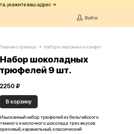
та, укажите ваш адрес →
Войти
Главная страница
Наборы пирожных и конфет
Набор шоколадных
трюфелей 9 шт.
2250 ₽
В корзину
Изысканный набор трюфелей из бельгийского
темного и молочного шоколада трех вкусов:
ореховый, карамельный, классический