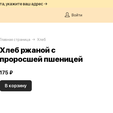
та, укажите ваш адрес →
Войти
Главная страница
Хлеб
Хлеб ржаной с
проросшей пшеницей
175 ₽
В корзину